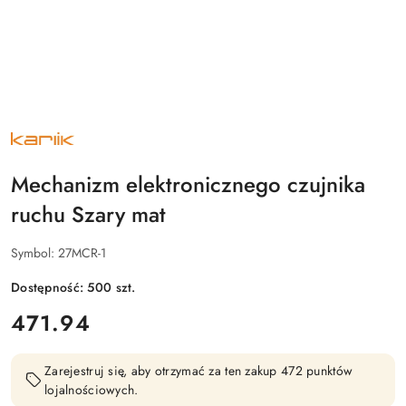
NAZWA
PRODUCENTA:
KARLIK
Mechanizm elektronicznego czujnika
ruchu Szary mat
Symbol:
27MCR-1
Dostępność:
500
szt.
cena:
471.94
Zarejestruj się, aby otrzymać za ten zakup 472 punktów
lojalnościowych.