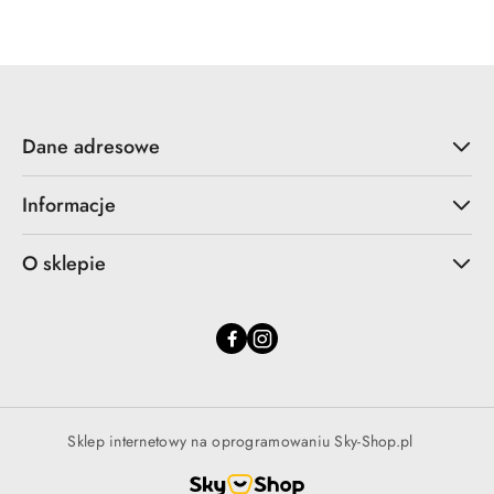
cena
z
30
dni
przed
obniżką
Dane adresowe
Informacje
O sklepie
Sklep internetowy na oprogramowaniu Sky-Shop.pl