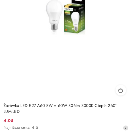
Żarówka LED E27 A60 8W = 60W 806lm 3000K Ciepła 260°
LUMILED
4.05
Cena
Najniższa
Najniższa cena:
4.5
promocyjna: