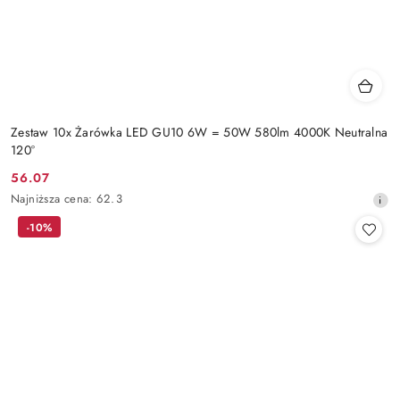
Zestaw 10x Żarówka LED GU10 6W = 50W 580lm 4000K Neutralna
120°
56.07
Cena
Najniższa
Najniższa cena:
62.3
promocyjna:
cena
-10%
z
30
dni
przed
obniżką