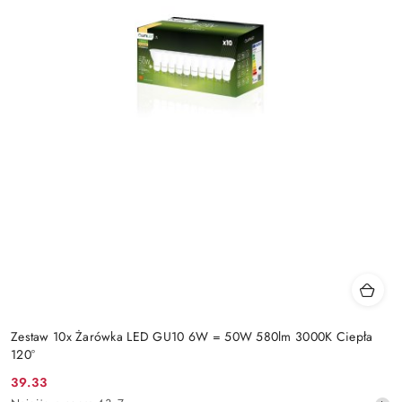
Zestaw 10x Żarówka LED GU10 6W = 50W 580lm 3000K Ciepła
120°
39.33
Cena