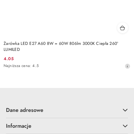
Żarówka LED E27 A60 8W = 60W 806lm 3000K Ciepła 260°
LUMILED
4.05
Cena
Najniższa
Najniższa cena:
4.5
promocyjna:
cena
z
30
dni
przed
obniżką
Dane adresowe
Informacje