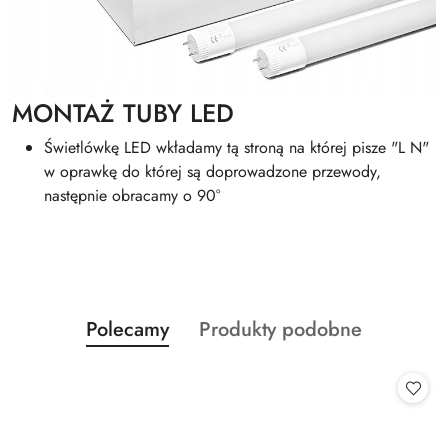
MONTAŻ TUBY LED
Świetlówkę LED wkładamy tą stroną na której pisze "L N"
w oprawkę do której są doprowadzone przewody,
następnie obracamy o 90°
Produkty
Produkty
Polecamy
Produkty podobne
Pomiń karuzelę produktów
o
o
statusie:
statusie: