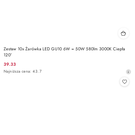
Zestaw 10x Żarówka LED GU10 6W = 50W 580lm 3000K Ciepła
120°
39.33
Cena
Najniższa
Najniższa cena:
43.7
promocyjna:
cena
z
30
dni
przed
obniżką