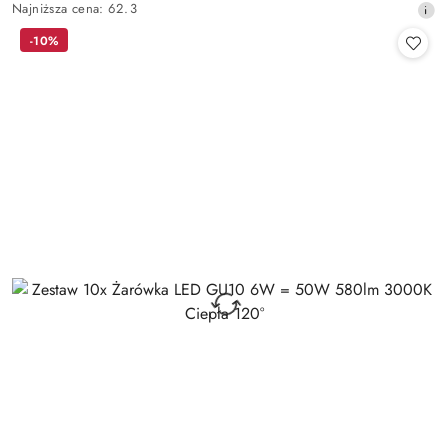
Najniższa
Najniższa cena:
62.3
promocyjna:
cena
-10%
z
30
dni
przed
obniżką