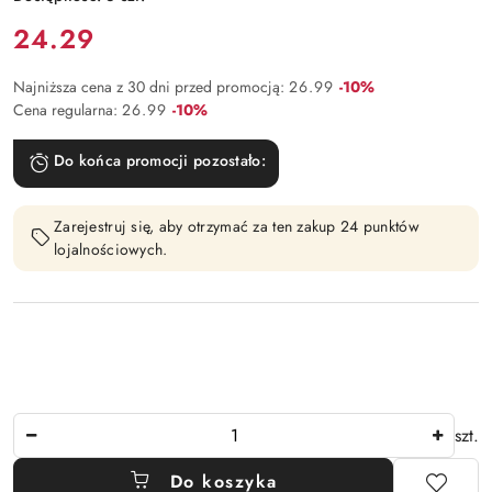
Cena:
24.29
Rabat:
Najniższa cena z 30 dni przed promocją:
26.99
-10%
Rabat:
Cena regularna:
26.99
-10%
Do końca promocji pozostało:
Zarejestruj się, aby otrzymać za ten zakup 24 punktów
lojalnościowych.
Ilość
szt.
Do koszyka