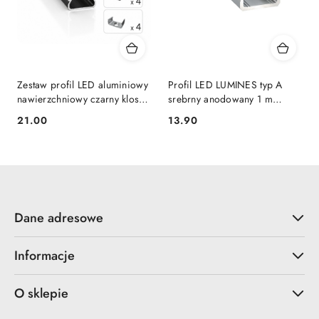
Zestaw profil LED aluminiowy
Profil LED LUMINES typ A
nawierzchniowy czarny klosz
srebrny anodowany 1 m
mleczny PC 2,02 m + 4
nawierzchniowy natynkowy
21.00
13.90
Cena:
Cena:
zaślepki + 4 uchwyty ORRE
Dane adresowe
Informacje
O sklepie