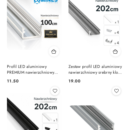
Profil LED aluminiowy
Zestaw profil LED aluminiowy
PREMIUM nawierzchniowy
nawierzchniowy srebrny klosz
TYP-A surowy 1m do taśm
mleczny PC 2,02 m + 4
11.50
19.00
Cena:
Cena:
LED LUMINES
zaślepki + 4 uchwyty ORRE