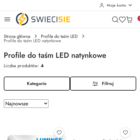
Moje konto
Przejdź do treści głównej
Przejdź do wyszukiwarki
Przejdź do moje konto
Przejdź do menu głównego
Przejdź do stopki
Strona główna
Profile do taśm LED
Profile do taśm LED natynkowe
Profile do taśm LED natynkowe
Liczba produktów:
4
Kategorie
Filtruj
Zastosowano
Sortuj
według
sortowanie:
Najnowsze.