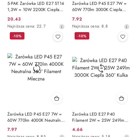
5-PAK Żarówka LED E27 ST14
Żarówka LED P45 E27 7W =
1,3W = 10W 2200K Ciepła
60W 770lm 3000K Ciepła
110lm Filament do Girlandy
360° Filament Mleczna
20.43
7.92
Cena
Cena
LUMILED
Najniższa
Najniższa
Najniższa cena:
22.7
Najniższa cena:
8.8
promocyjna:
promocyjna:
cena
cena
-10%
-10%
z
z
30
30
dni
dni
przed
przed
obniżką
obniżką
Żarówka LED P45 E27 7W =
Żarówka LED E27 P40
60W 770lm 4000K Neutralna
Filament 2W = 25W 249lm
360° Filament Mleczna
3000K Ciepła 360° Kulka
7.97
4.66
Cena
Cena
Najniższa
Najniższa
Najniższa cena:
8.85
Najniższa cena:
5.18