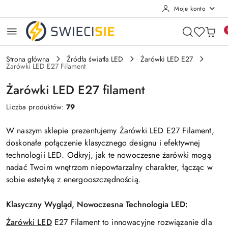
Moje konto
Przejdź do treści głównej
Przejdź do wyszukiwarki
Przejdź do moje konto
Przejdź do menu głównego
Przejdź do stopki
Strona główna
Źródła światła LED
Żarówki LED E27
Żarówki LED E27 Filament
Żarówki LED E27 filament
Liczba produktów:
79
W naszym sklepie prezentujemy Żarówki LED E27 Filament,
doskonałe połączenie klasycznego designu i efektywnej
technologii LED. Odkryj, jak te nowoczesne żarówki mogą
nadać Twoim wnętrzom niepowtarzalny charakter, łącząc w
sobie estetykę z energooszczędnością.
Klasyczny Wygląd, Nowoczesna Technologia LED:
Żarówki LED
E27 Filament to innowacyjne rozwiązanie dla