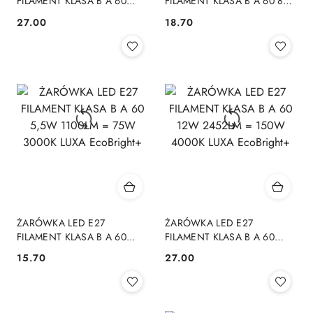
FILAMENT KLASA B A 60
FILAMENT KLASA B A 60 8W
12W 2452LM = 150W 3000K
1600LM= 100W 3000K LUXA
27.00
18.70
Cena:
Cena:
LUXA EcoBright+
EcoBright+
ŻARÓWKA LED E27
ŻARÓWKA LED E27
FILAMENT KLASA B A 60
FILAMENT KLASA B A 60
5,5W 1100LM = 75W 3000K
12W 2452LM = 150W 4000K
15.70
27.00
Cena:
Cena:
LUXA EcoBright+
LUXA EcoBright+