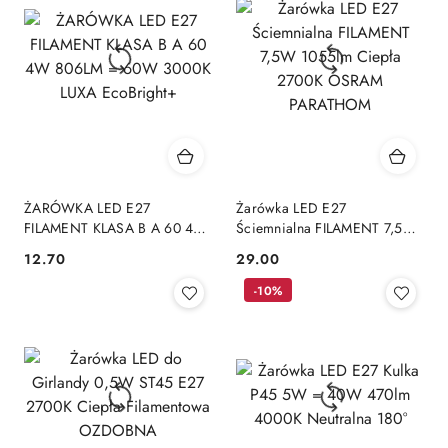
ŻARÓWKA LED E27
Żarówka LED E27
FILAMENT KLASA B A 60 4W
Ściemnialna FILAMENT 7,5W
806LM = 60W 3000K LUXA
1055lm Ciepła 2700K OSRAM
12.70
29.00
Cena:
Cena:
EcoBright+
PARATHOM
-10%