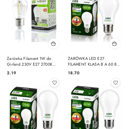
Żarówka Filament 1W do
ŻARÓWKA LED E27
Girland 230V E27 2700K
FILAMENT KLASA B A 60 8W
Ciepłe 60lm Taras Ogród
1600LM = 100W 4000K LUXA
2.19
18.70
Cena:
Cena:
Altan
EcoBright+