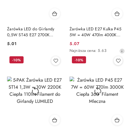
Żarówka LED do Girlandy
Żarówka LED E27 Kulka P45
0,5W ST45 E27 2700K
5W = 40W 470lm 4000K
Ciepła Filamentowa
Neutralna 180°
5.01
5.07
Cena:
Cena
OZDOBNA
Najniższa
Najniższa cena:
5.63
promocyjna:
cena
-10%
-10%
z
30
dni
przed
obniżką