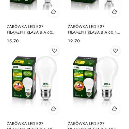
ŻARÓWKA LED E27
ŻARÓWKA LED E27
FILAMENT KLASA B A 60
FILAMENT KLASA B A 60 4W
5,5W 1100LM = 75W 4000K
806LM = 60W 4000K LUXA
15.70
12.70
Cena:
Cena:
LUXA EcoBright+
EcoBright+
ŻARÓWKA LED E27
ŻARÓWKA LED E27