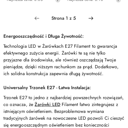
promocyjna:
promocyjna:
cena
cena
z
z
30
30
dni
dni
przed
przed
obniżką
obniżką
Energooszczędność i Długa Żywotność:
Technologia LED w Żarówkach E27 Filament to gwarancja
efektywnego zużycia energii. Żarówki te są nie tylko
przyjazne dla środowiska, ale również oszczędzają Twoje
pieniądze, dzięki niższym rachunkom za prąd. Dodatkowo,
ich solidna konstrukcja zapewnia długą żywotność.
Uniwersalny Trzonek E27 - Łatwa Instalacja:
Trzonek E27 to jedno z najbardziej powszechnych rozwiązań,
co oznacza, że
Żarówki LED
Filament łatwo zintegrujesz z
istniejącym oświetleniem. Bezproblemowa wymiana
tradycyjnych żarówek na nowoczesne LED pozwoli Ci cieszyć
się energooszczędnym oświetleniem bez konieczności