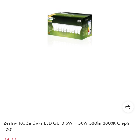
Zestaw 10x Żarówka LED GU10 6W = 50W 580lm 3000K Ciepła
120°
39.33