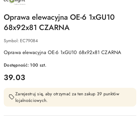
PRODUCENTA:
ECO
LIGHT
Oprawa elewacyjna OE-6 1xGU10
68x92x81 CZARNA
Symbol:
EC79084
Oprawa elewacyjna OE-6 1xGU10 68x92x81 CZARNA
Dostępność:
100
szt.
cena:
39.03
Zarejestruj się, aby otrzymać za ten zakup 39 punktów
lojalnościowych.