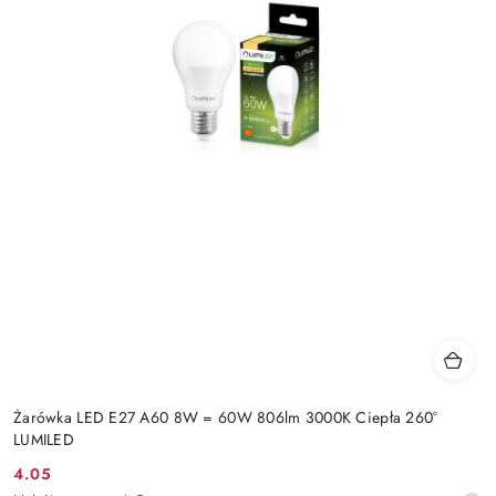
Żarówka LED E27 A60 8W = 60W 806lm 3000K Ciepła 260°
LUMILED
4.05
Cena