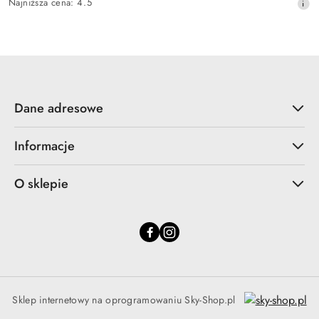
Najniższa
Najniższa cena:
4.5
promocyjna:
cena
z
30
dni
przed
obniżką
Dane adresowe
Informacje
O sklepie
Sklep internetowy na oprogramowaniu Sky-Shop.pl