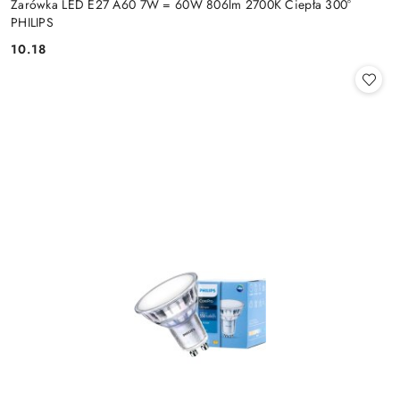
Żarówka LED E27 A60 7W = 60W 806lm 2700K Ciepła 300°
PHILIPS
10.18
Cena: