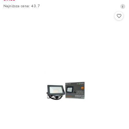
Cena
Najniższa
Najniższa cena:
43.7
promocyjna:
cena
z
30
dni
przed
obniżką