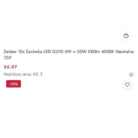
Zestaw 10x Żarówka LED GU10 6W = 50W 580lm 4000K Neutralna
120°
56.07
Cena
Najniższa
Najniższa cena:
62.3
promocyjna:
cena
-10%
z
30
dni
przed
obniżką