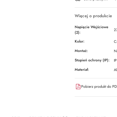
Więcej o produkcie
Napięcie Wejściowe
2
(2):
Kolor:
C
Montaż:
N
Stopień ochrony (IP):
I
Materiał:
A
Pobierz produkt do P