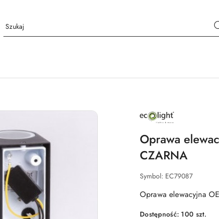
NAZWA
PRODUCENTA:
ECO
LIGHT
Oprawa elewa
CZARNA
Symbol:
EC79087
Oprawa elewacyjna O
Dostępność:
100
szt.