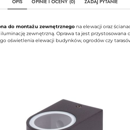
OPIS
OPINIE I OCENY (0)
ZADAJ PYTANIE
ona do montażu zewnętrznego
na elewacji oraz ścian
 iluminację zewnętrzną. Oprawa ta jest przystosowana d
go oświetlenia elewacji budynków, ogrodów czy tarasó