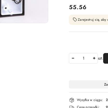
cena:
55.56
Zarejestruj się, ab
Ilość
szt.
Dostępność
Za
i
dostawa
Wysyłka w ciągu:
2
Cena przesyłki:
9