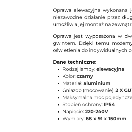
Oprawa elewacyjna wykonana je
niezawodne działanie przez długi
umożliwia jej montaż na zewnąt
Oprawa jest wyposażona w dwa
gwintem. Dzięki temu możemy 
oświetlenia do indywidualnych po
Dane techniczne:
Rodzaj lampy:
elewacyjna
Kolor:
czarny
Materiał:
aluminium
Gniazdo (mocowanie):
2 X
GU
Maksymalna moc pojedynczeg
Stopień ochrony:
IP54
Napięcie:
220-240V
Wymiary:
68
x 91 x 150mm