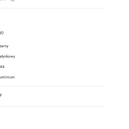
30
zarny
atynkowy
P44
luminium
DF