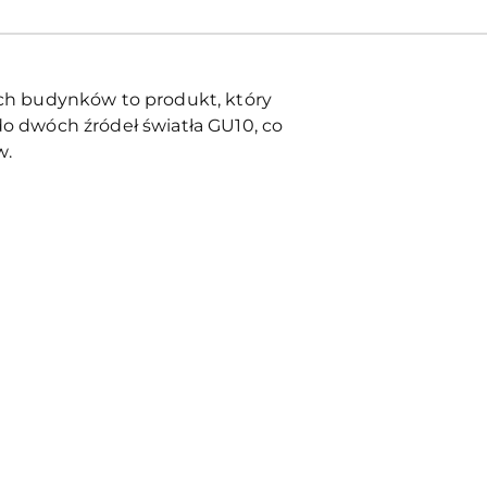
ach budynków to produkt, który
o dwóch źródeł światła GU10, co
w.