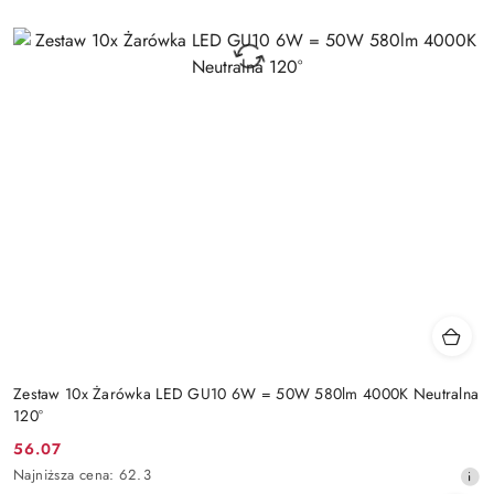
Zestaw 10x Żarówka LED GU10 6W = 50W 580lm 4000K Neutralna
120°
56.07
Cena
Najniższa
Najniższa cena:
62.3
promocyjna:
cena