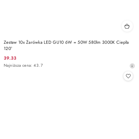
Zestaw 10x Żarówka LED GU10 6W = 50W 580lm 3000K Ciepła
120°
39.33
Cena
Najniższa
Najniższa cena:
43.7
promocyjna:
cena
z
30
dni
przed
obniżką