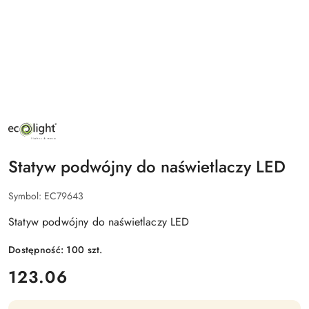
NAZWA
PRODUCENTA:
ECO
LIGHT
Statyw podwójny do naświetlaczy LED
Symbol:
EC79643
Statyw podwójny do naświetlaczy LED
Dostępność:
100
szt.
cena:
123.06