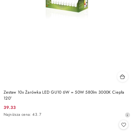
Zestaw 10x Żarówka LED GU10 6W = 50W 580lm 3000K Ciepła
120°
39.33
Cena
Najniższa
Najniższa cena:
43.7
promocyjna:
cena
z
30