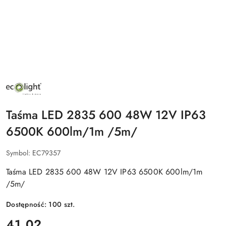
NAZWA
PRODUCENTA:
ECO
LIGHT
Taśma LED 2835 600 48W 12V IP63
6500K 600lm/1m /5m/
Symbol:
EC79357
Taśma LED 2835 600 48W 12V IP63 6500K 600lm/1m
/5m/
Dostępność:
100
szt.
cena:
41.02