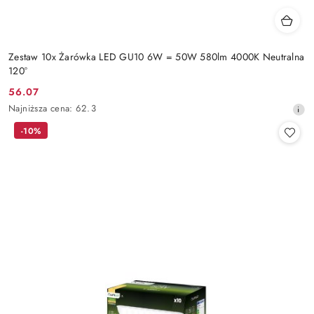
Zestaw 10x Żarówka LED GU10 6W = 50W 580lm 4000K Neutralna
120°
56.07
Cena
Najniższa
Najniższa cena:
62.3
promocyjna:
cena
-10%
z
30
dni
przed
obniżką