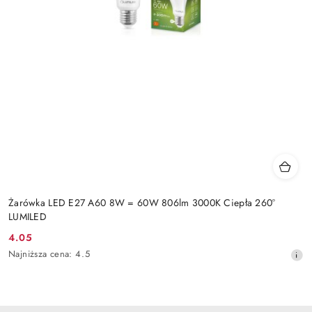
Żarówka LED E27 A60 8W = 60W 806lm 3000K Ciepła 260°
LUMILED
4.05
Cena
Najniższa
Najniższa cena:
4.5
promocyjna:
cena
z
30
dni