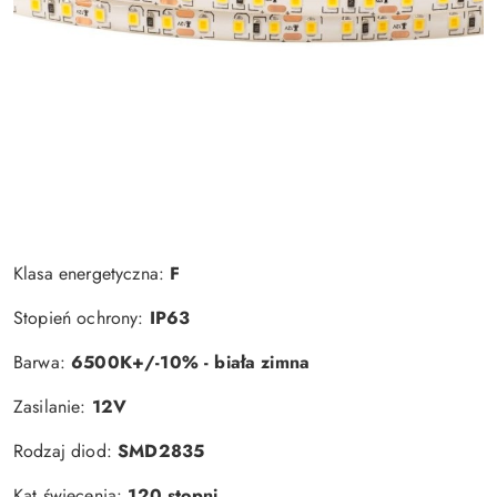
Klasa energetyczna:
F
Stopień ochrony:
IP63
Barwa:
6500K+/-10% - biała zimna
Zasilanie:
12V
Rodzaj diod:
SMD2835
Kąt świecenia:
120 stopni