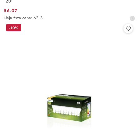
120°
56.07
Cena
Najniższa
Najniższa cena:
62.3
promocyjna:
cena
-10%
z
30
dni
przed
obniżką