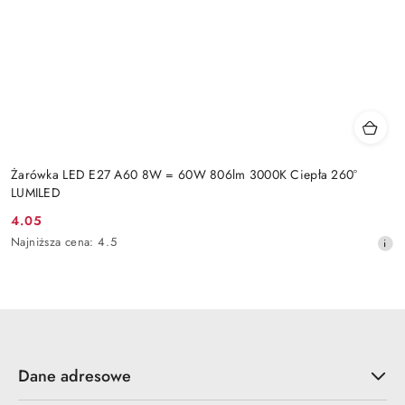
Żarówka LED E27 A60 8W = 60W 806lm 3000K Ciepła 260°
LUMILED
4.05
Cena
Najniższa
Najniższa cena:
4.5
promocyjna:
cena
z
30
dni
przed
obniżką
Dane adresowe