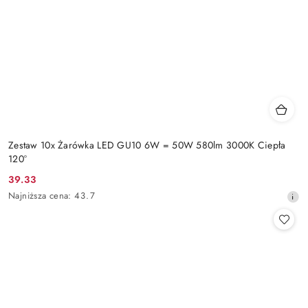
Zestaw 10x Żarówka LED GU10 6W = 50W 580lm 3000K Ciepła
120°
39.33
Cena
Najniższa
Najniższa cena:
43.7
promocyjna:
cena
z
30
dni
przed
obniżką