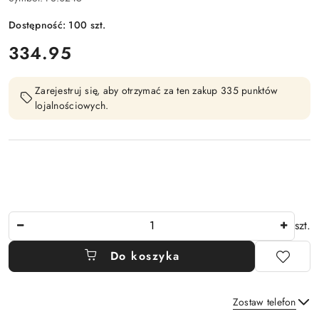
Dostępność:
100
szt.
cena:
334.95
Zarejestruj się, aby otrzymać za ten zakup 335 punktów
lojalnościowych.
Ilość
szt.
Do koszyka
Zostaw telefon