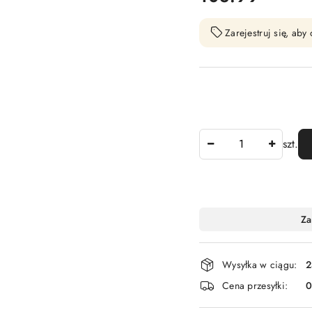
Zarejestruj się, ab
Ilość
szt.
Dostępność
Za
i
dostawa
Wysyłka w ciągu:
2
Cena przesyłki: