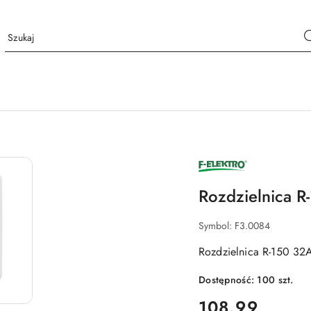
NAZWA
PRODUCENTA:
F-
ELEKTRO
Rozdzielnica R
Symbol:
F3.0084
Rozdzielnica R-150 32
Dostępność:
100
szt.
cena:
108.99