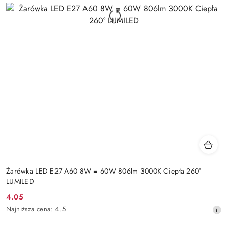
Żarówka LED E27 A60 8W = 60W 806lm 3000K Ciepła 260°
LUMILED
4.05
Cena
Najniższa
Najniższa cena:
4.5
promocyjna:
cena
z