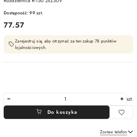
Rozdzielnica R-150 2x230V
Dostępność:
99
szt.
cena:
77.57
Zarejestruj się, aby otrzymać za ten zakup 78 punktów
lojalnościowych.
Ilość
szt.
Do koszyka
Zostaw telefon