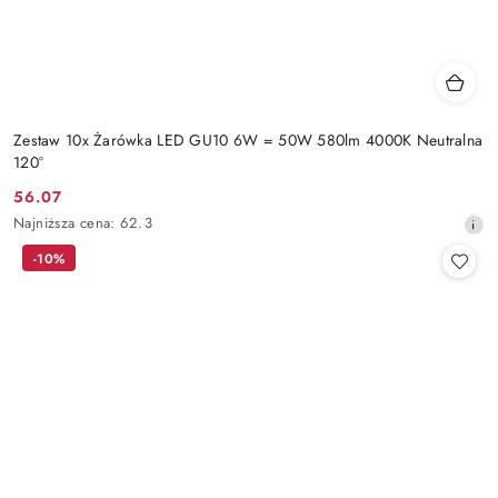
Zestaw 10x Żarówka LED GU10 6W = 50W 580lm 4000K Neutralna
120°
56.07
Cena
Najniższa
Najniższa cena:
62.3
promocyjna:
cena
-10%
z
30
dni
przed
obniżką