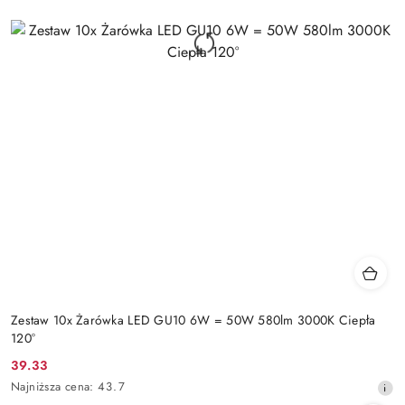
Zestaw 10x Żarówka LED GU10 6W = 50W 580lm 3000K Ciepła
120°
39.33
Cena
Najniższa
Najniższa cena:
43.7
promocyjna:
cena