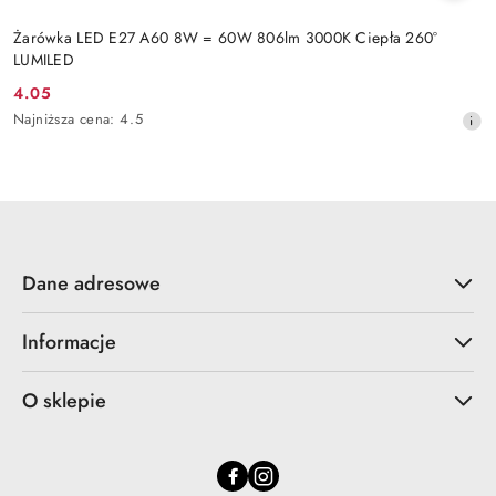
Żarówka LED E27 A60 8W = 60W 806lm 3000K Ciepła 260°
LUMILED
4.05
Cena
Najniższa
Najniższa cena:
4.5
promocyjna:
cena
z
30
dni
przed
obniżką
Dane adresowe
Informacje
O sklepie