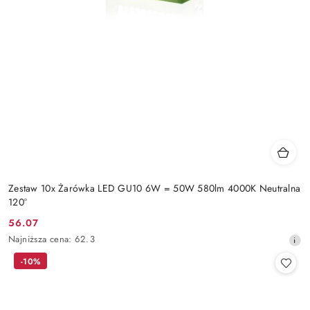
Zestaw 10x Żarówka LED GU10 6W = 50W 580lm 4000K Neutralna
120°
56.07
Cena
Najniższa
Najniższa cena:
62.3
promocyjna:
cena
-10%
z
30
dni
przed