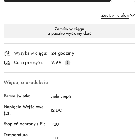
Zostaw telefon
Dostępność
Zamów w ciągu
a paczkę wyślemy dziś
i
Wyślij
dostawa
Wysyłka w ciągu:
24 godziny
Cena przesyłki:
9.99
Więcej o produkcie
Barwa światła:
Biała ciepła
Napięcie Wejściowe
12 DC
(2):
Stopień ochrony (IP):
IP20
Temperatura
3000