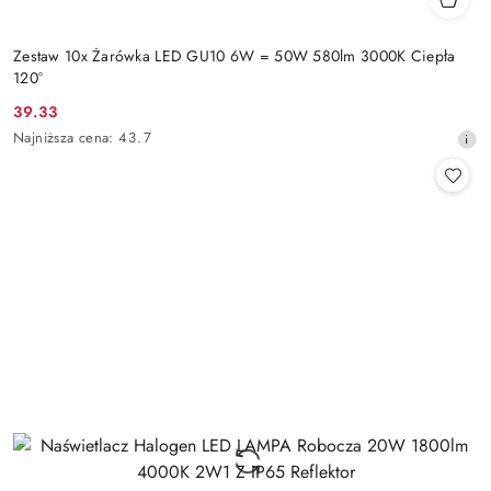
Zestaw 10x Żarówka LED GU10 6W = 50W 580lm 3000K Ciepła
120°
39.33
Cena
Najniższa
Najniższa cena:
43.7
promocyjna:
cena
z
30
dni
przed
obniżką