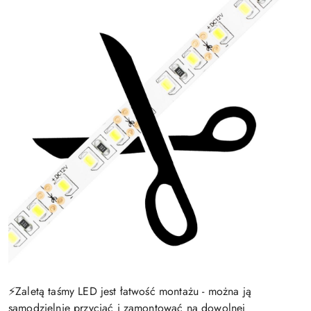
⚡️Zaletą taśmy LED jest łatwość montażu - można ją
samodzielnie przyciąć i zamontować na dowolnej