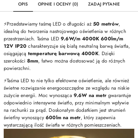
OPIS
OPINIE I OCENY (0)
ZADAJ PYTANIE
⚡️Przedstawiamy taśmę LED o długości aż
50 metrów
,
idealną do tworzenia nastrojowego oświetlenia w różnych
przestrzeniach. Taśma LED
9.6W/m 4000K 600lm/m
12V IP20
charakteryzuje się białą neutralną barwą światła,
osiągającą
temperaturę barwową 4000K
. Dzięki
szerokości
8mm
, łatwo można dostosować ją do różnych
powierzchni.
⚡️Taśma LED to nie tylko efektowne oświetlenie, ale również
świetne rozwiązanie energooszczędne ze względu na niskie
zużycie energii. Moc wynosząca
9.6W na metr
gwarantuje
odpowiednio intensywne światło, przy minimalnym wpływie
na rachunki za prąd. Doskonałym dodatkiem jest strumień
świetlny wynoszący
600lm na metr
, który zapewnia
wystarczającą ilość światła w różnych pomieszczeniach.