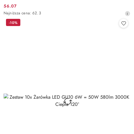
56.07
Cena
Najniższa
Najniższa cena:
62.3
promocyjna:
cena
-10%
z
30
dni
przed
obniżką