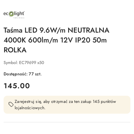
NAZWA
PRODUCENTA:
ECO
LIGHT
Taśma LED 9.6W/m NEUTRALNA
4000K 600lm/m 12V IP20 50m
ROLKA
Symbol:
EC79699 x50
Dostępność:
77
szt.
cena:
145.00
Zarejestruj się, aby otrzymać za ten zakup 145 punktów
lojalnościowych.