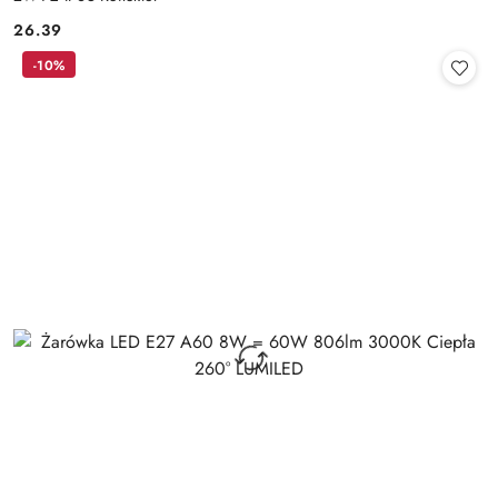
26.39
Cena:
-10%