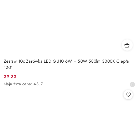
Zestaw 10x Żarówka LED GU10 6W = 50W 580lm 3000K Ciepła
120°
39.33
Cena
Najniższa
Najniższa cena:
43.7
promocyjna:
cena
z
30
dni
przed
obniżką