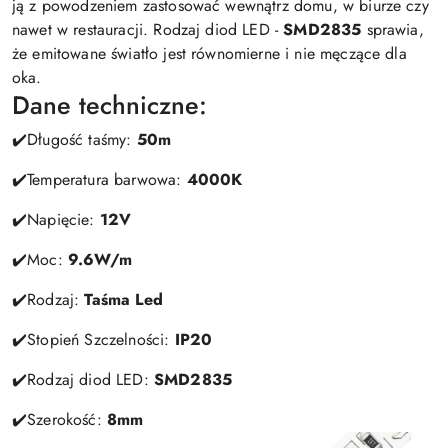
ją z powodzeniem zastosować wewnątrz domu, w biurze czy
nawet w restauracji. Rodzaj diod LED -
SMD2835
sprawia,
że emitowane światło jest równomierne i nie męczące dla
oka.
Dane techniczne:
✔️Długość taśmy:
50m
✔️Temperatura barwowa:
4000K
✔️Napięcie:
12V
✔️Moc:
9.6W/m
✔️Rodzaj:
Taśma Led
✔️Stopień Szczelności:
IP20
✔️Rodzaj diod LED:
SMD2835
✔️Szerokość:
8mm