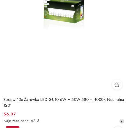
Zestaw 10x Żarówka LED GU10 6W = 50W 580lm 4000K Neutralna
120°
56.07
Cena
Najniższa
Najniższa cena:
62.3
promocyjna:
cena