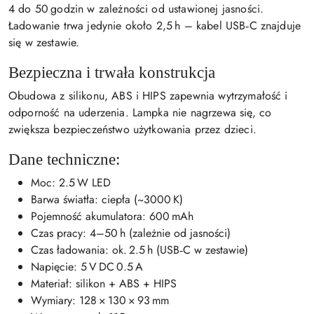
4 do 50 godzin w zależności od ustawionej jasności.
Ładowanie trwa jedynie około 2,5 h – kabel USB‑C znajduje
się w zestawie.
Bezpieczna i trwała konstrukcja
Obudowa z silikonu, ABS i HIPS zapewnia wytrzymałość i
odporność na uderzenia. Lampka nie nagrzewa się, co
zwiększa bezpieczeństwo użytkowania przez dzieci.
Dane techniczne:
Moc: 2.5 W LED
Barwa światła: ciepła (~3000 K)
Pojemność akumulatora: 600 mAh
Czas pracy: 4–50 h (zależnie od jasności)
Czas ładowania: ok. 2.5 h (USB‑C w zestawie)
Napięcie: 5 V DC 0.5 A
Materiał: silikon + ABS + HIPS
Wymiary: 128 × 130 × 93 mm