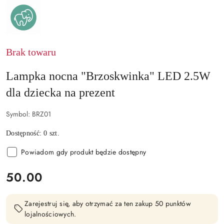
MARY'S
–
LAMPKI
I
BUDZIKI
LED
DLA
Brak towaru
DZIECI
I
DOROSŁYCH
Lampka nocna "Brzoskwinka" LED 2.5W
dla dziecka na prezent
Symbol:
BRZ01
Dostępność:
0
szt.
Powiadom gdy produkt będzie dostępny
cena:
50.00
Zarejestruj się, aby otrzymać za ten zakup 50 punktów
lojalnościowych.