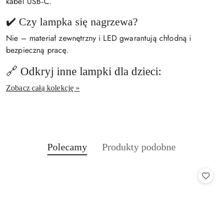
kabel USB‑C.
✔️ Czy lampka się nagrzewa?
Nie – materiał zewnętrzny i LED gwarantują chłodną i
bezpieczną pracę.
🔗 Odkryj inne lampki dla dzieci:
Zobacz całą kolekcję »
Produkty
Produkty
Polecamy
Produkty podobne
Pomiń karuzelę produktów
o
o
statusie:
statusie: