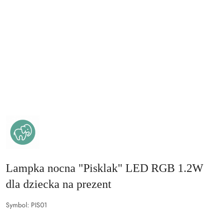
MARY'S
–
LAMPKI
I
BUDZIKI
LED
DLA
DZIECI
Lampka nocna "Pisklak" LED RGB 1.2W
I
DOROSŁYCH
dla dziecka na prezent
Symbol:
PIS01