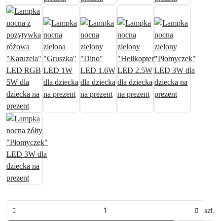
Ilość
szt.