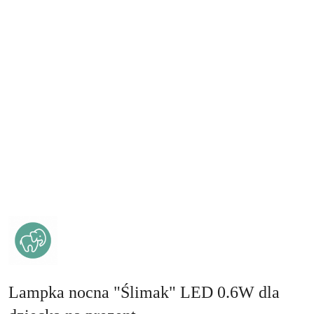
MARY'S
–
LAMPKI
I
BUDZIKI
LED
DLA
DZIECI
Lampka nocna "Ślimak" LED 0.6W dla
I
DOROSŁYCH