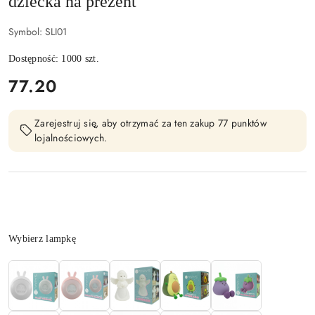
dziecka na prezent
Symbol:
SLI01
Dostępność:
1000
szt.
cena:
77.20
Zarejestruj się, aby otrzymać za ten zakup 77 punktów
lojalnościowych.
Wariant
Wybierz lampkę