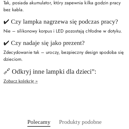
Tak, posiada akumulator, który zapewnia kilka godzin pracy
bez kabla.
✔️ Czy lampka nagrzewa się podczas pracy?
Nie – silikonowy korpus i LED pozostają chłodne w dotyku.
✔️ Czy nadaje się jako prezent?
Zdecydowanie tak – uroczy, bezpieczny design spodoba się
dzieciom.
🔗 Odkryj inne lampki dla dzieci”:
Zobacz kolekcję »
Produkty
Produkty
Polecamy
Produkty podobne
Pomiń karuzelę produktów