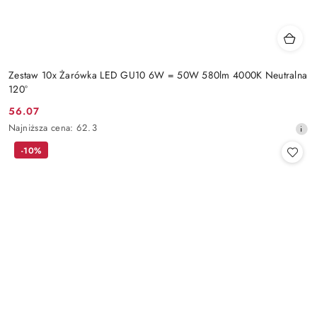
Zestaw 10x Żarówka LED GU10 6W = 50W 580lm 4000K Neutralna
120°
56.07
Cena
Najniższa
Najniższa cena:
62.3
promocyjna:
cena
-10%
z
30
dni
przed
obniżką