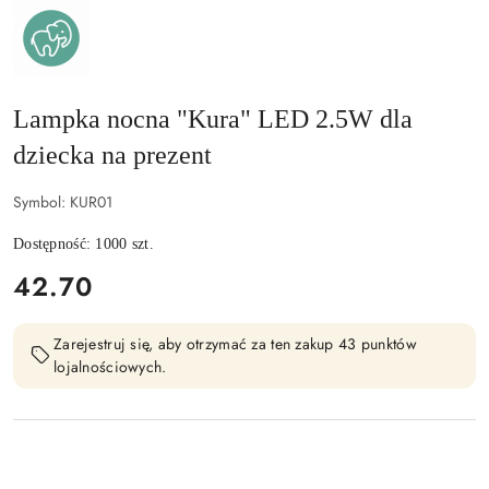
MARY'S
–
LAMPKI
I
BUDZIKI
LED
DLA
DZIECI
Lampka nocna "Kura" LED 2.5W dla
I
DOROSŁYCH
dziecka na prezent
Symbol:
KUR01
Dostępność:
1000
szt.
cena:
42.70
Zarejestruj się, aby otrzymać za ten zakup 43 punktów
lojalnościowych.